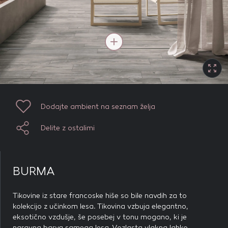
piškotkov zavrnete, ne bomo vedeli, kdaj ste obiskali naše
spletno mesto.
Dodajte ambient na seznam želja
Piškotki za marketing
Delite z ostalimi
Te piškotke nastavijo naši oglaševalski partnerji.
Partnerska oglaševalska podjetja jih lahko uporabljajo za
izdelavo profila vaših interesov, ki ga nato uporabijo za
prikazovanje ustreznih oglasov na drugih spletnih mestih.
Pri delu uporabljajo edinstveno prepoznavanje vašega
Dodajte ambient na seznam želja
brskalnika in naprave. Če zavrnete uporabo teh piškotkov,
ne boste deležni našega ciljnega spletnega oglaševanja.
Delite z ostalimi
BURMA
POTRDI MOJE IZBIRE
Tikovine iz stare francoske hiše so bile navdih za to
DOVOLI VSE
kolekcijo z učinkom lesa. Tikovina vzbuja elegantno,
eksotično vzdušje, še posebej v tonu mogano, ki je
naravna barva samega lesa. Vozlasta vlakna lahko