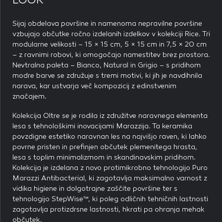
LOOK
Sijaj obdelava površine in namenoma nepravilne površine
vzbujajo občutke ročno izdelanih izdelkov v kolekciji Rice. Tri
modularne velikosti – 15 × 15 cm, 5 × 15 cm in 7,5 × 20 cm
– z ravnimi robovi, ki omogočajo namestitev brez prostora.
Nevtralna paleta – Bianco, Natural in Grigio – s pridihom
modre barve se združuje s tremi motivi, ki jih je navdihnila
narava, kar ustvarja več kompozicij z edinstvenim
značajem.
Kolekcija Oltre se je rodila iz združitve naravnega elementa
lesa s tehnološkimi inovacijami Marazzija. Ta keramika
povzdigne estetiko naravnan les na najvišjo raven, ki lahko
povrne pristen in prefinjen občutek plemenitega hrasta,
lesa s toplim minimalizmom in skandinavskim pridihom.
Kolekcija je izdelana z novo protimikrobno tehnologijo Puro
Marazzi Antibacterial, ki zagotavlja maksimalno varnost z
vidika higiene in dolgotrajne zaščite površine ter s
tehnologijo StepWise™, ki poleg odličnih tehničnih lastnosti
zagotavlja protizdrsne lastnosti, hkrati pa ohranja mehak
občutek.