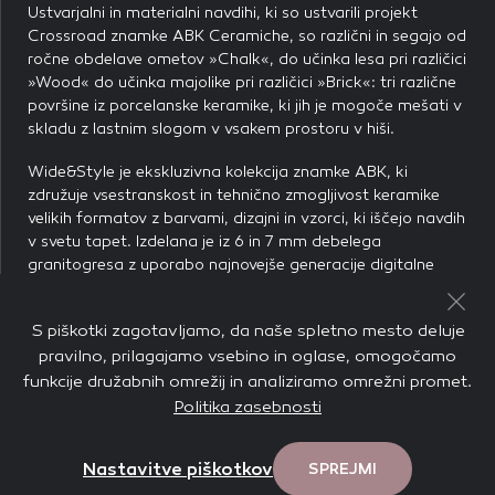
Ustvarjalni in materialni navdihi, ki so ustvarili projekt
Crossroad znamke ABK Ceramiche, so različni in segajo od
ročne obdelave ometov »Chalk«, do učinka lesa pri različici
»Wood« do učinka majolike pri različici »Brick«: tri različne
površine iz porcelanske keramike, ki jih je mogoče mešati v
skladu z lastnim slogom v vsakem prostoru v hiši.
Wide&Style je ekskluzivna kolekcija znamke ABK, ki
združuje vsestranskost in tehnično zmogljivost keramike
velikih formatov z barvami, dizajni in vzorci, ki iščejo navdih
v svetu tapet. Izdelana je iz 6 in 7 mm debelega
granitogresa z uporabo najnovejše generacije digitalne
dekoracije. Tehnične značilnosti keramike Wide&Style
omogočajo uporabo na notranjih in zunanjih stenah, zaradi
S piškotki zagotavljamo, da naše spletno mesto deluje
česar so primerne tako za stanovanjsko arhitekturo
pravilno, prilagajamo vsebino in oglase, omogočamo
(kopalnice, kuhinje, dnevne sobe, spalnice) kot za javne in
funkcije družabnih omrežij in analiziramo omrežni promet.
poslovne prostore (bari, restavracije, trgovine, hoteli).
Politika zasebnosti
Več o seriji
Crossroad Brick
Več o seriji
Wide&Style Shard
Nastavitve piškotkov
SPREJMI