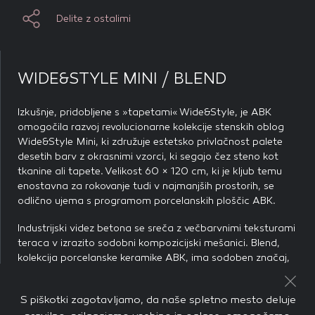
piškotkov zavrnete, ne bomo vedeli, kdaj ste obiskali naše
Debelina izdelka: 9 mm
Delite z ostalimi
spletno mesto.
Mere izdelka: 60 × 60 cm
Dodajte ambient na seznam želja
Dodajte ambient na seznam želja
Dodajte ambient na seznam želja
Piškotki za marketing
Odporno proti zmrzali
Te piškotke nastavijo naši oglaševalski partnerji.
WIDE&STYLE MINI / BLEND
Delite z ostalimi
Delite z ostalimi
Delite z ostalimi
Partnerska oglaševalska podjetja jih lahko uporabljajo za
izdelavo profila vaših interesov, ki ga nato uporabijo za
Protizdrsni razred R10
Izkušnje, pridobljene s »tapetami« Wide&Style, je ABK
prikazovanje ustreznih oglasov na drugih spletnih mestih.
omogočila razvoj revolucionarne kolekcije stenskih oblog
Pri delu uporabljajo edinstveno prepoznavanje vašega
Wide&Style Mini, ki združuje estetsko privlačnost palete
brskalnika in naprave. Če zavrnete uporabo teh piškotkov,
Retiﬁcirana keramika
desetih barv z okrasnimi vzorci, ki segajo čez steno kot
ne boste deležni našega ciljnega spletnega oglaševanja.
tkanine ali tapete. Velikost 60 × 120 cm, ki je kljub temu
enostavna za rokovanje tudi v najmanjših prostorih, se
odlično ujema s programom porcelanskih ploščic ABK.
Dodajte ambient na seznam želja
Industrijski videz betona se sreča z večbarvnimi teksturami
Delite z ostalimi
POTRDI MOJE IZBIRE
teraca v izrazito sodobni kompozicijski mešanici. Blend,
kolekcija porcelanske keramike ABK, ima sodoben značaj,
ki ga dajejo industrijski učinek cementa in barve beneških
DOVOLI VSE
teras. Kolekcija je na voljo v 6 dimenzijah, v štirih odtenkih
S piškotki zagotavljamo, da naše spletno mesto deluje
sive barve v debelini 6 in 9 mm ter v štirih odtenkih v