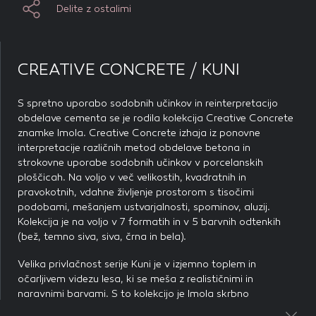
Delite z ostalimi
piškotkov zavrnete, ne bomo vedeli, kdaj ste obiskali naše
Mere izdelka: 20 × 120 cm
IMOLA
IMOLA
spletno mesto.
Debelina izdelka: 10,5 mm
Mere izdelka: 45 × 90 cm
Mere izdelka: 25 × 30 cm
Debelina izdelka: 10 m
Debelina izdelka: 10 mm
m
Piškotki za marketing
CREATIVE CONCRETE / KUNI
Retiﬁcirana keramika
Te piškotke nastavijo naši oglaševalski partnerji.
Partnerska oglaševalska podjetja jih lahko uporabljajo za
Retiﬁcirana keramika
Retiﬁcirana keramika
S spretno uporabo sodobnih učinkov in reinterpretacijo
izdelavo profila vaših interesov, ki ga nato uporabijo za
Protizdrsni razred R10
obdelave cementa se je rodila kolekcija Creative Concrete
prikazovanje ustreznih oglasov na drugih spletnih mestih.
Protizdrsni razred R10
Protizdrsni razred R10
znamke Imola. Creative Concrete izhaja iz ponovne
Pri delu uporabljajo edinstveno prepoznavanje vašega
interpretacije različnih metod obdelave betona in
brskalnika in naprave. Če zavrnete uporabo teh piškotkov,
Mat
strokovne uporabe sodobnih učinkov v porcelanskih
ne boste deležni našega ciljnega spletnega oglaševanja.
ploščicah. Na voljo v več velikostih, kvadratnih in
Dodajte ambient na seznam želja
Dodajte ambient na seznam želja
pravokotnih, vdahne življenje prostorom s tisočimi
Dodajte ambient na seznam želja
podobami, mešanjem ustvarjalnosti, spominov, aluzij.
Delite z ostalimi
Delite z ostalimi
Kolekcija je na voljo v 7 formatih in v 5 barvnih odtenkih
Delite z ostalimi
(bež, temno siva, siva, črna in bela).
POTRDI MOJE IZBIRE
Velika privlačnost serije Kuni je v izjemno toplem in
DOVOLI VSE
očarljivem videzu lesa, ki se meša z realističnimi in
naravnimi barvami. S to kolekcijo je Imola skrbno
poustvarila lesene deske, z videzom obrabljenosti skozi