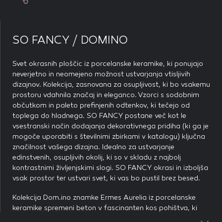
Delite z ostalimi
piškotkov zavrnete, ne bomo vedeli, kdaj ste obiskali naše
Dodajte ambient na seznam želja
spletno mesto.
Delite z ostalimi
SO FANCY / DOMINO
Piškotki za marketing
Te piškotke nastavijo naši oglaševalski partnerji.
Partnerska oglaševalska podjetja jih lahko uporabljajo za
Svet okrasnih ploščic iz porcelanske keramike, ki ponujajo
izdelavo profila vaših interesov, ki ga nato uporabijo za
neverjetno in neomejeno možnost ustvarjanja vtisljivih
prikazovanje ustreznih oglasov na drugih spletnih mestih.
dizajnov. Kolekcija, zasnovana za osupljivost, ki bo vsakemu
Pri delu uporabljajo edinstveno prepoznavanje vašega
prostoru vdahnila značaj in eleganco. Vzorci s sodobnim
brskalnika in naprave. Če zavrnete uporabo teh piškotkov,
občutkom in paleto prefinjenih odtenkov, ki tečejo od
ne boste deležni našega ciljnega spletnega oglaševanja.
toplega do hladnega. SO FANCY postane več kot le
vsestranski način dodajanja dekorativnega pridiha (ki ga je
mogoče uporabiti s številnimi zbirkami v katalogu) ključna
značilnost vašega dizajna. Idealno za ustvarjanje
edinstvenih, osupljivih okolij, ki so v skladu z najbolj
kontrastnimi življenjskimi slogi. SO FANCY okrasi in izboljša
POTRDI MOJE IZBIRE
vsak prostor ter ustvari svet, ki vas bo pustil brez besed.
DOVOLI VSE
Kolekcija Dom.ino znamke Ermes Aurelia iz porcelanske
keramike spremeni beton v fascinanten kos pohištva, ki
obogati stanovanjska in poslovna okolja z