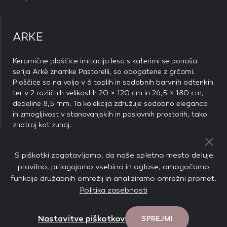
Delite z ostalimi
piškotkov zavrnete, ne bomo vedeli, kdaj ste obiskali naše
spletno mesto.
ARKE
Piškotki za marketing
Te piškotke nastavijo naši oglaševalski partnerji.
Keramične ploščice imitacija lesa s katerimi se ponaša
Partnerska oglaševalska podjetja jih lahko uporabljajo za
serija Arkè znamke Pastorelli, so obogatene z grčami.
izdelavo profila vaših interesov, ki ga nato uporabijo za
Ploščice so na voljo v 6 toplih in sodobnih barvnih odtenkih
prikazovanje ustreznih oglasov na drugih spletnih mestih.
ter v 2 različnih velikostih 20 × 120 cm in 26,5 × 180 cm,
Pri delu uporabljajo edinstveno prepoznavanje vašega
debeline 8,5 mm. Ta kolekcija združuje sodobno eleganco
brskalnika in naprave. Če zavrnete uporabo teh piškotkov,
in zmogljivost v stanovanjskih in poslovnih prostorih, tako
ne boste deležni našega ciljnega spletnega oglaševanja.
znotraj kot zunaj.
Kolekcijo dopolnjuje še dekorativna ploščica v imitaciji zidu.
S piškotki zagotavljamo, da naše spletno mesto deluje
Ta kolekcija združuje sodobno eleganco in zmogljivost v
stanovanjskih in poslovnih prostorih, v notranjih in zunanjih
pravilno, prilagajamo vsebino in oglase, omogočamo
POTRDI MOJE IZBIRE
prostorih. Videz lesa ponuja pristno povezavo z naravnimi
funkcije družabnih omrežij in analiziramo omrežni promet.
materiali in inovativen slog. Toplina in sodobno vzdušje
Politika zasebnosti
sovpadata z najbolj priljubljenimi trendi.
DOVOLI VSE
Več o seriji
Arke
Nastavitve piškotkov
SPREJMI