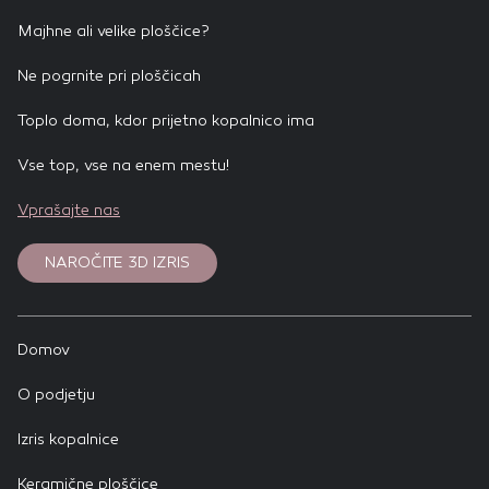
Majhne ali velike ploščice?
Ne pogrnite pri ploščicah
Toplo doma, kdor prijetno kopalnico ima
Vse top, vse na enem mestu!
Vprašajte nas
NAROČITE 3D IZRIS
Domov
O podjetju
Izris kopalnice
Keramične ploščice