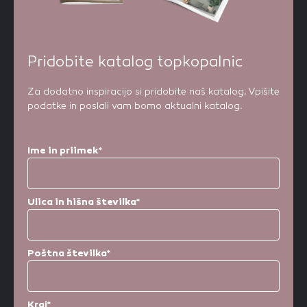
Pridobite katalog topkopalnic
Za dodatno inspiracijo si pridobite naš katalog. Vpišite
podatke in poslali vam bomo aktualni katalog.
Ime in priimek*
Ulica in hišna številka*
Poštna številka*
Kraj*