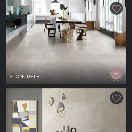
piškotkov zavrnete, ne bomo vedeli, kdaj ste obiskali naše
spletno mesto.
Piškotki za marketing
Te piškotke nastavijo naši oglaševalski partnerji.
Partnerska oglaševalska podjetja jih lahko uporabljajo za
izdelavo profila vaših interesov, ki ga nato uporabijo za
prikazovanje ustreznih oglasov na drugih spletnih mestih.
Pri delu uporabljajo edinstveno prepoznavanje vašega
brskalnika in naprave. Če zavrnete uporabo teh piškotkov,
ne boste deležni našega ciljnega spletnega oglaševanja.
STONCRETE
POTRDI MOJE IZBIRE
DOVOLI VSE