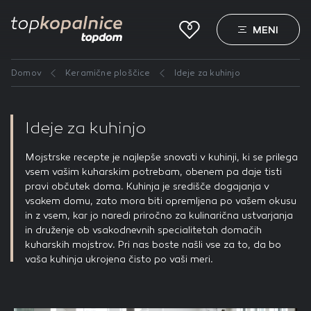
0
MENI
Nastavitve piškotkov
Domov
Keramične ploščice
Ideje za kuhinjo
Obvezni piškotki
Vedno aktivni
Keramične ploščice
Ti piškotki so nujni za delovanje spletnega mesta, zato jih v
naših sistemih ni mogoče izklopiti. Običajno so nastavljeni
Sanitarna keramika
Ideje za kuhinjo
samo kot odziv na vaša dejanja, ki vodijo do storitvenih
zahtev, na primer nastavitev zasebnosti, prijava ali
Armature
Mojstrske recepte je najlepše snovati v kuhinji, ki se prilega
izpolnjevanje obrazcev. Na voljo imate nastavitev, da
vsem vašim kuharskim potrebam, obenem pa daje tisti
brskalnik blokira te piškotke ali vas opozori na njih. V tem
pravi občutek doma. Kuhinja je središče dogajanja v
Zakladnica idej
primeru nekateri deli spletnega mesta ne bodo delovali.
vsakem domu, zato mora biti opremljena po vašem okusu
Piškotki za učinkovitost delovanja
in z vsem, kar jo naredi priročno za kulinarična ustvarjanja
O podjetju
in druženje ob vsakodnevnih specialitetah domačih
S temi piškotki štejemo obiske in izvor prometa, da lahko
kuharskih mojstrov. Pri nas boste našli vse za to, da bo
merimo in izboljšamo učinkovitost delovanja našega
Saloni keramike
vaša kuhinja ukrojena čisto po vaši meri.
spletnega mesta. Z njimi prepoznamo, katera mesta so
najbolj in najmanj priljubljena, in opazujemo, kako se
obiskovalci pomikajo po spletnem mestu. Podatki, ki jih
NAROČITE 3D IZRIS
piškotki zbirajo, so združeni in anonimni. Če uporabo teh