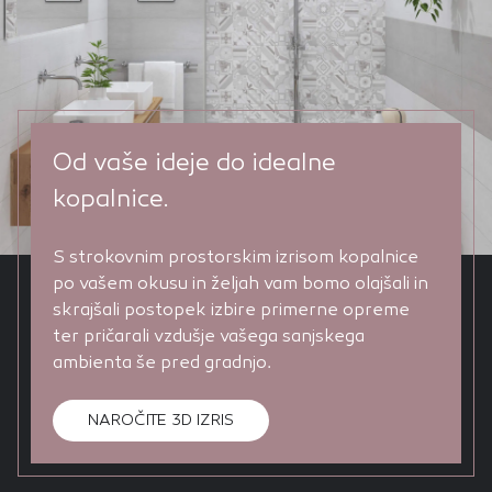
Od vaše ideje do idealne
kopalnice.
S strokovnim prostorskim izrisom kopalnice
po vašem okusu in željah vam bomo olajšali in
skrajšali postopek izbire primerne opreme
ter pričarali vzdušje vašega sanjskega
ambienta še pred gradnjo.
NAROČITE 3D IZRIS