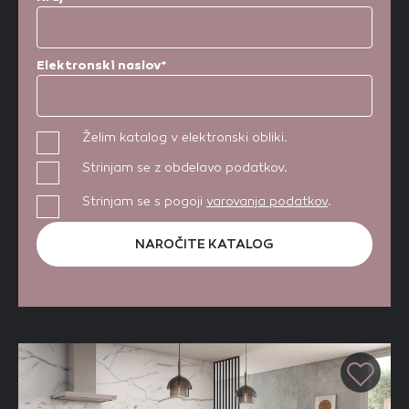
Elektronski naslov*
Želim katalog v elektronski obliki.
Strinjam se z obdelavo podatkov.
Strinjam se s pogoji
varovanja podatkov
.
NAROČITE KATALOG