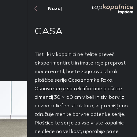
Nazaj
pri
CASA
Tisti, ki v kopalnici ne želite preveč
Vedno aktivni
eksperimentirati in imate raje preprost,
oče izklopiti.
moderen stil, boste zagotovo izbrali
ahtev, na primer
ploščice serije Casa znamke Rako.
v, da brskalnik
Osnova serije so rektificirane ploščice
ga mesta ne bodo
dimenzij 30 × 60 cm v beli in sivi barvi z
nežno reliefno strukturo, ki premišljeno
združuje mehke barvne odtenke serije.
Ploščice te serije za vse vrste kopalnic,
učinkovitost
 in najmanj
ne glede na velikost, uporabijo pa se