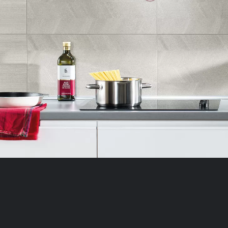
priljubljena, in opaz
zbirajo, so združeni
obiskali naše spletn
Piškotki za market
Te piškotke nastavijo
uporabljajo za izdela
na drugih spletnih m
naprave. Če zavrnet
oglaševanja.
POTRDI MOJE IZB