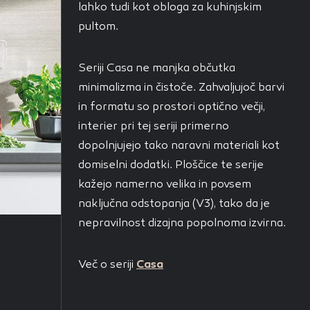
i, ki jih piškotki
lahko tudi kot obloga za kuhinjskim
eli, kdaj ste
pultom.
Seriji Casa ne manjka občutka
minimalizma in čistoče. Zahvaljujoč barvi
a jih lahko
in ​​formatu so prostori optično večji,
nje ustreznih oglasov
interier pri tej seriji primerno
 brskalnika in
 spletnega
dopolnjujejo tako naravni materiali kot
domiselni dodatki. Ploščice te serije
kažejo namerno velika in povsem
naključna odstopanja (V3), tako da je
nepravilnost dizajna popolnoma izvirna.
DOVOLI VSE
Več o seriji
Casa