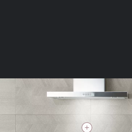
Nastavitve piško
Obvezni piškotki
Ti piškotki so nujni 
Običajno so nastavlje
nastavitev zasebnosti
blokira te piškotke 
delovali.
Piškotki za učinkov
S temi piškotki štej
delovanja našega spl