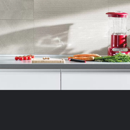
ujemo, kako se obiskovalci pomikajo po spletnem mestu. Podatk
 in anonimni. Če uporabo teh piškotkov zavrnete, ne bomo ved
Dodajte ambient na seznam želja
o mesto.
Delite z ostalimi
ing
 naši oglaševalski partnerji. Partnerska oglaševalska podjetj
vo profila vaših interesov, ki ga nato uporabijo za prikazova
estih. Pri delu uporabljajo edinstveno prepoznavanje vašega
e uporabo teh piškotkov, ne boste deležni našega ciljnega
IRE