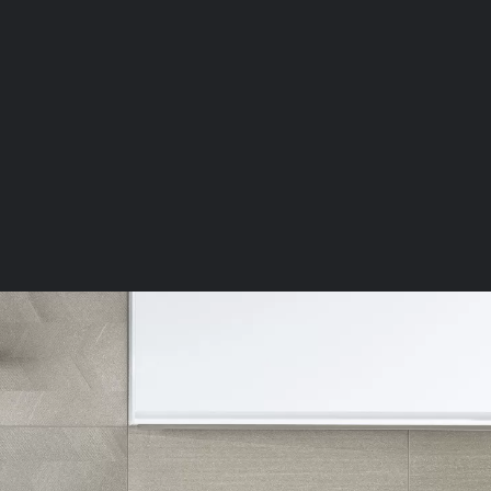
CASA WAKV4532
Za
tkov
RAKO
Mere izdelka: 30 × 60 cm
Debelina izdelka: 10 mm
za delovanje spletnega mesta, zato jih v naših sistemih ni mog
ni samo kot odziv na vaša dejanja, ki vodijo do storitvenih z
, prijava ali izpolnjevanje obrazcev. Na voljo imate nastavite
ali vas opozori na njih. V tem primeru nekateri deli spletne
itost delovanja
emo obiske in izvor prometa, da lahko merimo in izboljšamo 
etnega mesta. Z njimi prepoznamo, katera mesta so najbolj