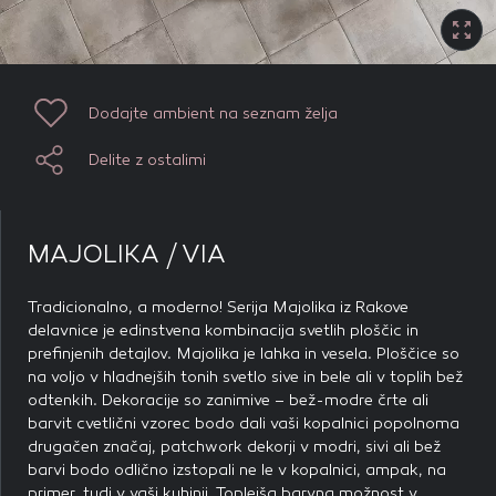
Dodajte ambient na seznam želja
Delite z ostalimi
MAJOLIKA / VIA
Tradicionalno, a moderno! Serija Majolika iz Rakove
delavnice je edinstvena kombinacija svetlih ploščic in
prefinjenih detajlov. Majolika je lahka in vesela. Ploščice so
na voljo v hladnejših tonih svetlo sive in bele ali v toplih bež
odtenkih. Dekoracije so zanimive – bež-modre črte ali
barvit cvetlični vzorec bodo dali vaši kopalnici popolnoma
drugačen značaj, patchwork dekorji v modri, sivi ali bež
barvi bodo odlično izstopali ne le v kopalnici, ampak, na
primer, tudi v vaši kuhinji. Toplejša barvna možnost v