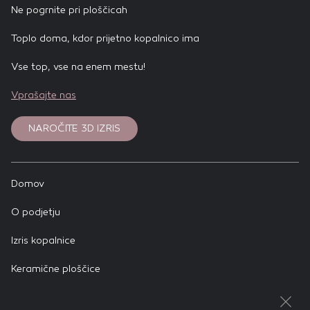
Ne pogrnite pri ploščicah
Toplo doma, kdor prijetno kopalnico ima
Vse top, vse na enem mestu!
Vprašajte nas
NAROČITE 3D IZRIS
Domov
O podjetju
Izris kopalnice
Keramične ploščice
Zakladnica idej