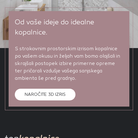
Od vaše ideje do idealne
kopalnice.
S strokovnim prostorskim izrisom kopalnice
po vašem okusu in željah vam bomo olajšali in
skrajšali postopek izbire primerne opreme
ter pričarali vzdušje vašega sanjskega
ambienta še pred gradnjo.
NAROČITE 3D IZRIS