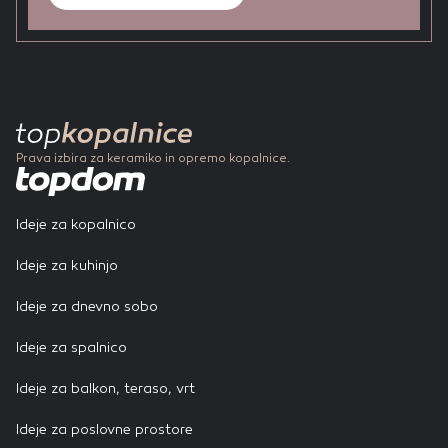
ROCA | Rimless Vortex
GLOBO | Turbo Flush
LAUFEN | Rimless
Prava izbira za keramiko in opremo kopalnice.
Ideje za kopalnico
Ideje za kuhinjo
Ideje za dnevno sobo
Ideje za spalnico
Ideje za balkon, teraso, vrt
Ideje za poslovne prostore