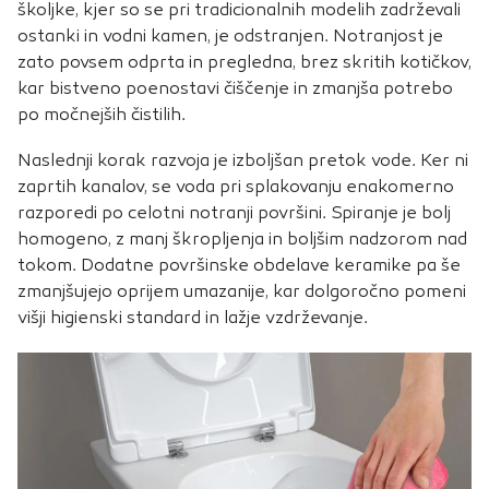
školjke, kjer so se pri tradicionalnih modelih zadrževali
ostanki in vodni kamen, je odstranjen. Notranjost je
zato povsem odprta in pregledna, brez skritih kotičkov,
kar bistveno poenostavi čiščenje in zmanjša potrebo
po močnejših čistilih.
Naslednji korak razvoja je izboljšan pretok vode. Ker ni
zaprtih kanalov, se voda pri splakovanju enakomerno
razporedi po celotni notranji površini. Spiranje je bolj
homogeno, z manj škropljenja in boljšim nadzorom nad
tokom. Dodatne površinske obdelave keramike pa še
zmanjšujejo oprijem umazanije, kar dolgoročno pomeni
višji higienski standard in lažje vzdrževanje.