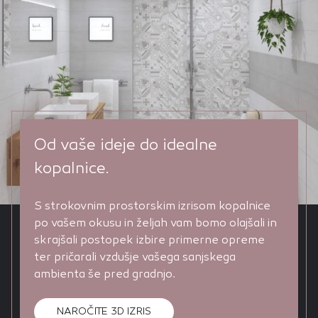
Od vaše ideje do idealne
kopalnice.
S strokovnim prostorskim izrisom kopalnice
po vašem okusu in željah vam bomo olajšali in
skrajšali postopek izbire primerne opreme
ter pričarali vzdušje vašega sanjskega
ambienta še pred gradnjo.
NAROČITE 3D IZRIS