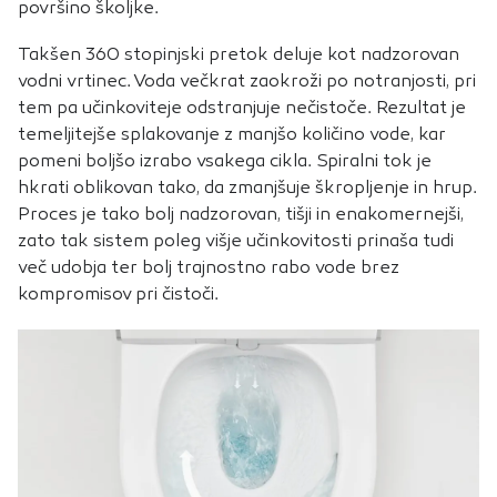
površino školjke.
Takšen 360 stopinjski pretok deluje kot nadzorovan
vodni vrtinec. Voda večkrat zaokroži po notranjosti, pri
tem pa učinkoviteje odstranjuje nečistoče. Rezultat je
temeljitejše splakovanje z manjšo količino vode, kar
pomeni boljšo izrabo vsakega cikla. Spiralni tok je
hkrati oblikovan tako, da zmanjšuje škropljenje in hrup.
Proces je tako bolj nadzorovan, tišji in enakomernejši,
zato tak sistem poleg višje učinkovitosti prinaša tudi
več udobja ter bolj trajnostno rabo vode brez
kompromisov pri čistoči.