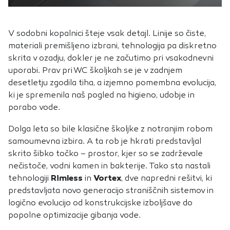
piškotkov zavrnete, ne bomo vedeli, kdaj ste obiskali naše
spletno mesto.
V sodobni kopalnici šteje vsak detajl. Linije so čiste,
Piškotki za marketing
materiali premišljeno izbrani, tehnologija pa diskretno
Te piškotke nastavijo naši oglaševalski partnerji.
skrita v ozadju, dokler je ne začutimo pri vsakodnevni
Partnerska oglaševalska podjetja jih lahko uporabljajo za
uporabi. Prav pri WC školjkah se je v zadnjem
izdelavo profila vaših interesov, ki ga nato uporabijo za
desetletju zgodila tiha, a izjemno pomembna evolucija,
prikazovanje ustreznih oglasov na drugih spletnih mestih.
ki je spremenila naš pogled na higieno, udobje in
Pri delu uporabljajo edinstveno prepoznavanje vašega
porabo vode.
brskalnika in naprave. Če zavrnete uporabo teh piškotkov,
ne boste deležni našega ciljnega spletnega oglaševanja.
Dolga leta so bile klasične školjke z notranjim robom
samoumevna izbira. A ta rob je hkrati predstavljal
skrito šibko točko – prostor, kjer so se zadrževale
nečistoče, vodni kamen in bakterije. Tako sta nastali
POTRDI MOJE IZBIRE
tehnologiji
Rimless
in
Vortex
, dve napredni rešitvi, ki
predstavljata novo generacijo straniščnih sistemov in
logično evolucijo od konstrukcijske izboljšave do
DOVOLI VSE
popolne optimizacije gibanja vode.