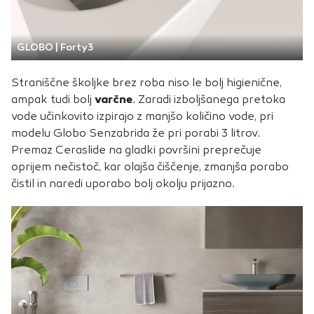
GLOBO | Forty3
Straniščne školjke brez roba niso le bolj higienične,
ampak tudi bolj
varčne
. Zaradi izboljšanega pretoka
vode učinkovito izpirajo z manjšo količino vode, pri
modelu Globo Senzabrida že pri porabi 3 litrov.
Premaz Ceraslide na gladki površini preprečuje
oprijem nečistoč, kar olajša čiščenje, zmanjša porabo
čistil in naredi uporabo bolj okolju prijazno.