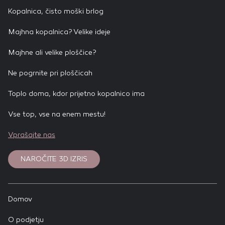
Kopalnica, čisto moški brlog
Majhna kopalnica? Velike ideje
Majhne ali velike ploščice?
Ne pogrnite pri ploščicah
Toplo doma, kdor prijetno kopalnico ima
Vse top, vse na enem mestu!
Vprašajte nas
NAROČITE 3D IZRIS
Domov
O podjetju