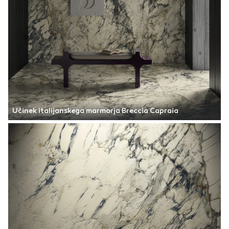
Učinek italijanskega marmorja Breccia Capraia