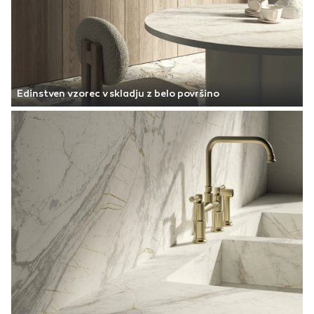
Edinstven vzorec v skladju z belo površino