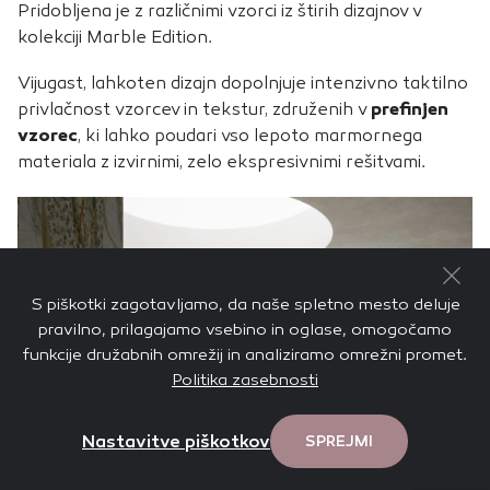
Pridobljena je z različnimi vzorci iz štirih dizajnov v
kolekciji Marble Edition.
Vijugast, lahkoten dizajn dopolnjuje intenzivno taktilno
privlačnost vzorcev in tekstur, združenih v
prefinjen
vzorec
, ki lahko poudari vso lepoto marmornega
materiala z izvirnimi, zelo ekspresivnimi rešitvami.
S piškotki zagotavljamo, da naše spletno mesto deluje
pravilno, prilagajamo vsebino in oglase, omogočamo
funkcije družabnih omrežij in analiziramo omrežni promet.
Politika zasebnosti
Nastavitve piškotkov
SPREJMI