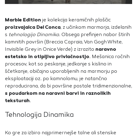
piškotkov zavrnete, ne bomo vedeli, kdaj ste obiskali naše
spletno mesto.
Marble Edition
je kolekcija keramičnih ploščic
Piškotki za marketing
proizvajalca Del Conca
, z učinkom marmorja, izdelanih
Te piškotke nastavijo naši oglaševalski partnerji.
s
tehnologijo Dinamika
. Obsega prefinjen nabor štirih
Partnerska oglaševalska podjetja jih lahko uporabljajo za
kamnitih površin (Breccia Capraia, Van Gogh White,
izdelavo profila vaših interesov, ki ga nato uporabijo za
Invisible Grey in Onice Verde) z izrazito
naravno
prikazovanje ustreznih oglasov na drugih spletnih mestih.
estetsko in otipljivo privlačnostjo
. Mešanica ročnih
Pri delu uporabljajo edinstveno prepoznavanje vašega
procesov, kot so peskanje, jedkanje s kislino in
brskalnika in naprave. Če zavrnete uporabo teh piškotkov,
ščetkanje, običajno uporabljenih na marmorju po
ne boste deležni našega ciljnega spletnega oglaševanja.
eksploataciji oz. po kamnolomu, je natančno
reproducirana, da bi površine postale tridimenzionalne,
s poudarkom na naravni barvi in raznolikih
teksturah
.
POTRDI MOJE IZBIRE
Tehnologija Dinamika
DOVOLI VSE
Ko gre za izbiro najprimernejše talne ali stenske