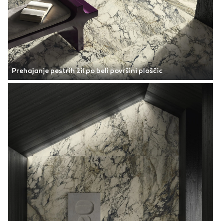
Prehajanje pestrih žil po beli površini ploščic