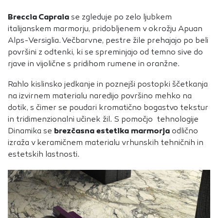
Breccia Capraia
se zgleduje po zelo ljubkem
italijanskem marmorju, pridobljenem v okrožju Apuan
Alps-Versiglia. Večbarvne, pestre žile prehajajo po beli
površini z odtenki, ki se spreminjajo od temno sive do
rjave in vijolične s pridihom rumene in oranžne.
Rahlo kislinsko jedkanje in poznejši postopki ščetkanja
na izvirnem materialu naredijo površino mehko na
dotik, s čimer se poudari kromatično bogastvo tekstur
in tridimenzionalni učinek žil. S pomočjo tehnologije
Dinamika se
brezčasna estetika marmorja
odlično
izraža v keramičnem materialu vrhunskih tehničnih in
estetskih lastnosti.