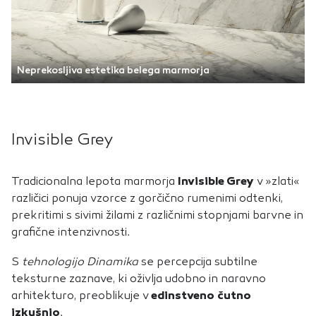
Neprekosljiva estetika belega marmorja
Invisible Grey
Tradicionalna lepota marmorja
Invisible Grey
v »zlati«
različici ponuja vzorce z gorčično rumenimi odtenki,
prekritimi s sivimi žilami z različnimi stopnjami barvne in
grafične intenzivnosti.
S
tehnologijo Dinamika
se percepcija subtilne
teksturne zaznave, ki oživlja udobno in naravno
arhitekturo, preoblikuje v
edinstveno čutno
izkušnjo
.