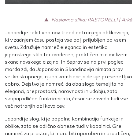
piškotkov zavrnete, ne bomo vedeli, kdaj ste obiskali naše
spletno mesto.
▲
Naslovna slika: PASTORELLI | Arkè
Piškotki za marketing
Japandi je relativno nov trend notranjega oblikovanja,
Te piškotke nastavijo naši oglaševalski partnerji.
Partnerska oglaševalska podjetja jih lahko uporabljajo za
ki v zadnjem času postaja vse bolj priljubljen po vsem
izdelavo profila vaših interesov, ki ga nato uporabijo za
svetu. Združuje namreč eleganco in estetiko
prikazovanje ustreznih oglasov na drugih spletnih mestih.
japonskega stila ter moderen, praktičen minimalizem
Pri delu uporabljajo edinstveno prepoznavanje vašega
skandinavskega dizajna. In čeprav se na prvi pogled
brskalnika in naprave. Če zavrnete uporabo teh piškotkov,
morda zdi, da Japonska in Skandinavija nimata prav
ne boste deležni našega ciljnega spletnega oglaševanja.
veliko skupnega, njuna kombinacija deluje presenetljivo
dobro. Dejstvo je namreč, da oba sloga temeljita na
eleganci, preprostosti, naravnosti in udobju, zato
skupaj odlično funkcionirata, česar se zaveda tudi vse
POTRDI MOJE IZBIRE
več notranjih oblikovalcev.
Japandi je slog, ki je popolna kombinacija funkcije in
DOVOLI VSE
oblike, zato se odlično obnese tudi v kopalnici. Gre
namreč za prostor, ki mora biti uporaben in praktičen,