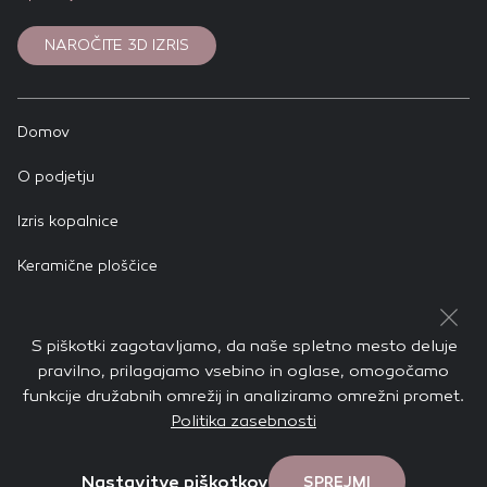
NAROČITE 3D IZRIS
Domov
O podjetju
Izris kopalnice
Keramične ploščice
Zakladnica idej
S piškotki zagotavljamo, da naše spletno mesto deluje
Pravno obvestilo
pravilno, prilagajamo vsebino in oglase, omogočamo
funkcije družabnih omrežij in analiziramo omrežni promet.
Politika zasebnosti
Nastavitve piškotkov
SPREJMI