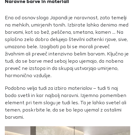
Naravne barve in materiali
Ena od osnov sloga Japandi je naravnost, zato temelji
na mehkih, umirjenih tonih. Izbirate lahko denimo med
barvami, kot so bež, peščena, smetana, kamen … Na
splošno zelo dobro delujejo številni odtenki rjave, sive,
umazano bele. Izogibati pa bi se morali preveč
živahnim ali preveč intenzivno belim barvam. Ključno je
tudi, da se barve med seboj lepo ujemajo, da nobena
preveč ne izstopa in da skupaj ustvarjajo umirjeno,
harmonično vzdušje.
Podobno velja tudi za izbiro materialov – tudi ti naj
bodo svetli in kar najbolj naravni. Izjemno pomemben
element pri tem slogu je tudi les. Ta je lahko svetel ali
temen, poskrbite le, da se bo lepo ujemal z ostalimi
barvami.