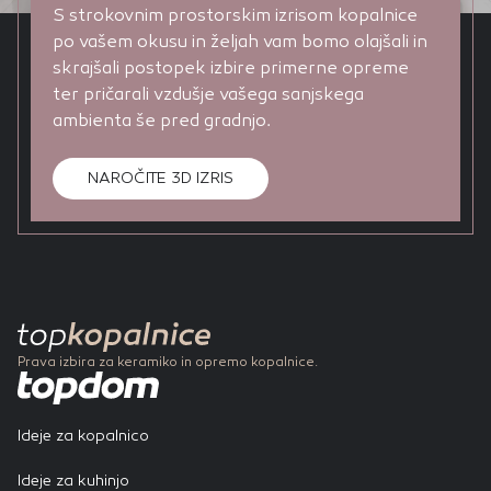
S strokovnim prostorskim izrisom kopalnice
po vašem okusu in željah vam bomo olajšali in
skrajšali postopek izbire primerne opreme
ter pričarali vzdušje vašega sanjskega
ambienta še pred gradnjo.
NAROČITE 3D IZRIS
Prava izbira za keramiko in opremo kopalnice.
Ideje za kopalnico
Ideje za kuhinjo