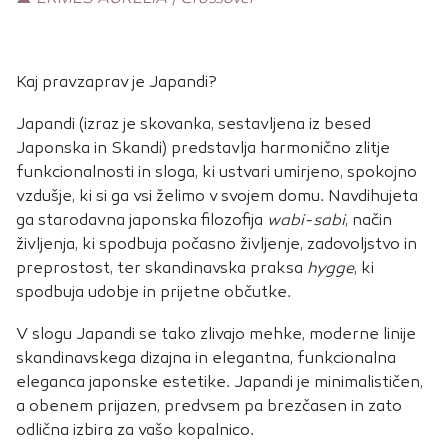
Kaj pravzaprav je Japandi?
Japandi (izraz je skovanka, sestavljena iz besed
Japonska in Skandi) predstavlja harmonično zlitje
funkcionalnosti in sloga, ki ustvari umirjeno, spokojno
vzdušje, ki si ga vsi želimo v svojem domu. Navdihujeta
ga starodavna japonska filozofija
wabi-sabi
, način
življenja, ki spodbuja počasno življenje, zadovoljstvo in
preprostost, ter skandinavska praksa
hygge
, ki
spodbuja udobje in prijetne občutke.
V slogu Japandi se tako zlivajo mehke, moderne linije
skandinavskega dizajna in elegantna, funkcionalna
eleganca japonske estetike. Japandi je minimalističen,
a obenem prijazen, predvsem pa brezčasen in zato
odlična izbira za vašo kopalnico.