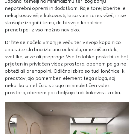
Japandi temelji na minimalizmu ter izogibanju
nepotrebni opremi in dodatkom. Raje torej izberite le
nekaj kosov višje kakovosti, ki so vam zares všeč, in se
skušajte izogniti temu, da bi svojo kopalnico
prenatrpali z vso možno navlako.
Držite se načela »manj je več« ter v svojo kopalnico
umestite skrbno izbrana ogledala, umetniška dela,
svetilke, vaze ali preproge. Vse to lahko poskrbi za bolj
prijeten in privlačen videz prostora, obenem pa ga ne
obteži ali prenapolni. Odlična izbira so tudi lončnice, ki
predstavljajo pomemben element tega sloga, saj
nekoliko omehčajo strogo minimalističen videz
prostora, obenem pa izboljšajo tudi kakovost zraka.