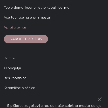
Toplo doma, kdor prijetno kopalnico ima
Vse top, vse na enem mestu!
Vprašajte nas
NAROČITE 3D IZRIS
Domov
O podjetju
Izris kopalnice
Keramične ploščice
Zakladnica idej
S piškotki zagotavljamo, da naše spletno mesto deluje
Pravno obvestilo