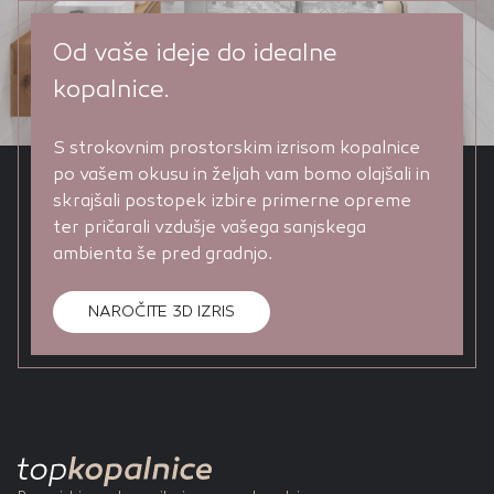
Od vaše ideje do idealne
kopalnice.
S strokovnim prostorskim izrisom kopalnice
po vašem okusu in željah vam bomo olajšali in
skrajšali postopek izbire primerne opreme
ter pričarali vzdušje vašega sanjskega
ambienta še pred gradnjo.
NAROČITE 3D IZRIS