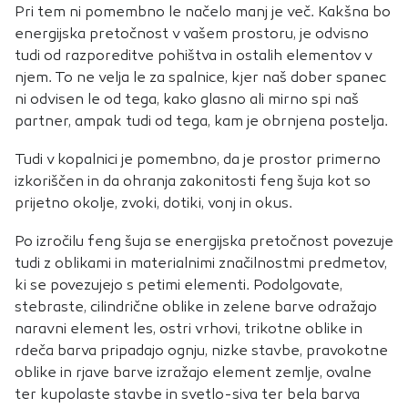
Pri tem ni pomembno le načelo manj je več. Kakšna bo
energijska pretočnost v vašem prostoru, je odvisno
tudi od razporeditve pohištva in ostalih elementov v
njem. To ne velja le za spalnice, kjer naš dober spanec
ni odvisen le od tega, kako glasno ali mirno spi naš
partner, ampak tudi od tega, kam je obrnjena postelja.
Tudi v kopalnici je pomembno, da je prostor primerno
izkoriščen in da ohranja zakonitosti feng šuja kot so
prijetno okolje, zvoki, dotiki, vonj in okus.
Po izročilu feng šuja se energijska pretočnost povezuje
tudi z oblikami in materialnimi značilnostmi predmetov,
ki se povezujejo s petimi elementi. Podolgovate,
stebraste, cilindrične oblike in zelene barve odražajo
naravni element les, ostri vrhovi, trikotne oblike in
rdeča barva pripadajo ognju, nizke stavbe, pravokotne
oblike in rjave barve izražajo element zemlje, ovalne
ter kupolaste stavbe in svetlo-siva ter bela barva