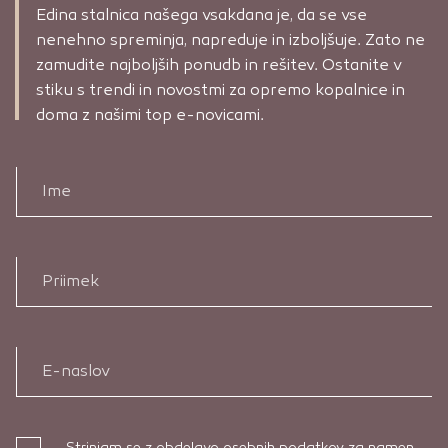
Edina stalnica našega vsakdana je, da se vse
nenehno spreminja, napreduje in izboljšuje. Zato ne
zamudite najboljših ponudb in rešitev. Ostanite v
stiku s trendi in novostmi za opremo kopalnice in
doma z našimi top e-novicami.
Ime
Priimek
E-naslov
Strinjam se z obdelavo osebnih podatkov za namen