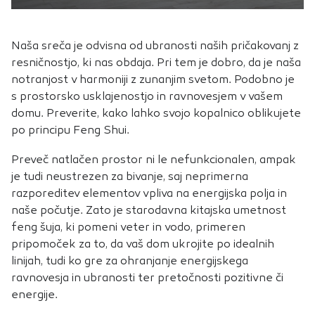
piškotkov zavrnete, ne bomo vedeli, kdaj ste obiskali naše
spletno mesto.
Naša sreča je odvisna od ubranosti naših pričakovanj z
Piškotki za marketing
resničnostjo, ki nas obdaja. Pri tem je dobro, da je naša
Te piškotke nastavijo naši oglaševalski partnerji.
notranjost v harmoniji z zunanjim svetom. Podobno je
Partnerska oglaševalska podjetja jih lahko uporabljajo za
s prostorsko usklajenostjo in ravnovesjem v vašem
izdelavo profila vaših interesov, ki ga nato uporabijo za
domu. Preverite, kako lahko svojo kopalnico oblikujete
prikazovanje ustreznih oglasov na drugih spletnih mestih.
po principu Feng Shui.
Pri delu uporabljajo edinstveno prepoznavanje vašega
brskalnika in naprave. Če zavrnete uporabo teh piškotkov,
Preveč natlačen prostor ni le nefunkcionalen, ampak
ne boste deležni našega ciljnega spletnega oglaševanja.
je tudi neustrezen za bivanje, saj neprimerna
razporeditev elementov vpliva na energijska polja in
naše počutje. Zato je starodavna kitajska umetnost
feng šuja, ki pomeni veter in vodo, primeren
POTRDI MOJE IZBIRE
pripomoček za to, da vaš dom ukrojite po idealnih
linijah, tudi ko gre za ohranjanje energijskega
ravnovesja in ubranosti ter pretočnosti pozitivne či
DOVOLI VSE
energije.